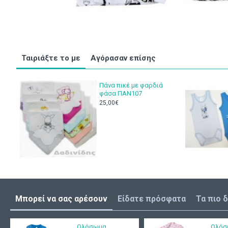
Ταιριάξτε το με
Αγόρασαν επίσης
Πάνα πικέ με φαρδιά
φάσα ΠΑΝ107
25,00€
Μπορεί να σας αρέσουν
Είδατε πρόσφατα
Τα πιο 
Ολόσωμα
Ολόσ