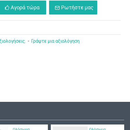
Αγορά τώρα
Ρωτήστε μας
ξιολογήσεις.
-
Γράψτε μια αξιολόγηση
κι εμπριμέ
Καπέλο καλοκαιρινό
ΣΕΛ103
με άγκυρες ΚΑΠ329
9,00€
Ολόσωμα
Ολόσωμο