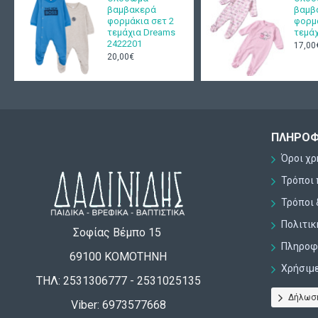
βαμβακερά
βαμβ
φορμάκια σετ 2
φορμά
τεμάχια Dreams
τεμάχ
2422201
17,00
20,00€
ΠΛΗΡΟΦ
Όροι χ
Τρόποι
Τρόποι 
Πολιτι
Σοφίας Βέμπο 15
Πληροφο
69100 ΚΟΜΟΤΗΝΗ
Χρήσιμ
ΤΗΛ: 2531306777 - 2531025135
Δήλωσ
Viber: 6973577668