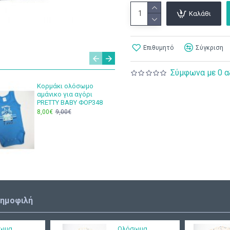
Καλάθι
Επιθυμητό
Σύγκριση
Σύμφωνα με 0 α
Κορμάκι ολόσωμο
Σελτεδά
αμάνικο για αγόρι
Ninetta 
PRETTY BABY ΦΟΡ348
7,00€
8,00€
9,00€
δημοφιλή
ωμα
Ολόσωμα