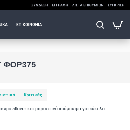
ΣΎΝΔΕΣΗ
ΕΓΓΡΑΦΉ
ΛΊΣΤΑ ΕΠΙΘΥΜΙΏΝ
ΣΎΓΚΡΙΣΗ
ΦΙΚΑ
ΕΠΙΚΟΙΝΩΝΙΑ
Y ΦΟΡ375
ριστικά
Κριτικές
ωμα allover και μπροστινό κούμπωμα για εύκολο