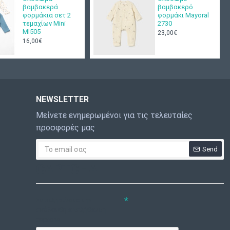
βαμβακερά
βαμβακερό
φορμάκια σετ 2
φορμάκι Mayoral
τεμαχίων Mini
2730
ΜΙ505
23,00€
16,00€
NEWSLETTER
Μείνετε ενημερωμένοι για τις τελευταίες
προσφορές μας
Send
CAPTCHA
Συμπληρώστε την
ακόλουθη επαλήθευση
captcha