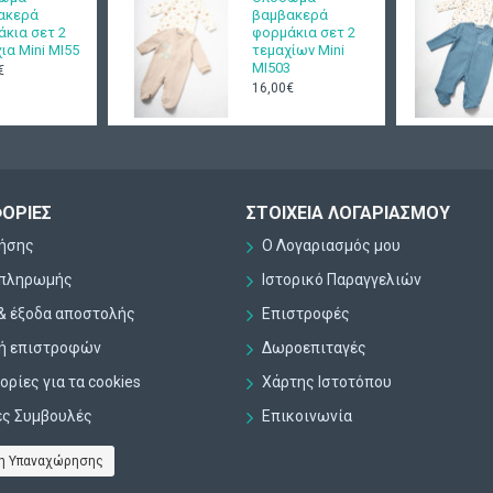
ακερά
βαμβακερά
κια σετ 2
φορμάκια σετ 2
ια Mini ΜΙ55
τεμαχίων Mini
ΜΙ503
€
16,00€
ΟΡΊΕΣ
ΣΤΟΙΧΕΊΑ ΛΟΓΑΡΙΑΣΜΟΎ
ρήσης
Ο Λογαριασμός μου
 πληρωμής
Ιστορικό Παραγγελιών
& έξοδα αποστολής
Επιστροφές
κή επιστροφών
Δωροεπιταγές
ρίες για τα cookies
Χάρτης Ιστοτόπου
ες Συμβουλές
Επικοινωνία
η Υπαναχώρησης