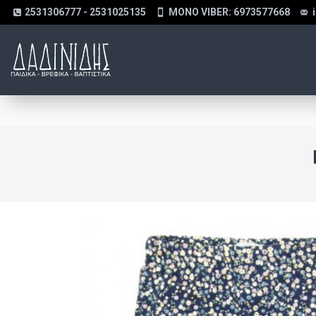
2531306777 - 2531025135
MONO VIBER: 6973577668