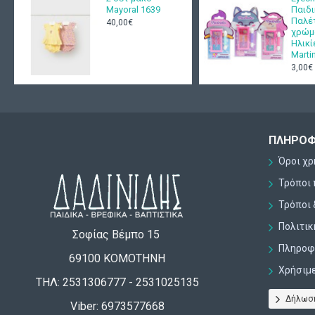
Mayoral 1639
Παιδι
Παλέ
40,00€
χρώμ
Ηλικί
Marti
3,00€
ΠΛΗΡΟΦ
Όροι χ
Τρόποι
Τρόποι 
Πολιτι
Σοφίας Βέμπο 15
Πληροφο
69100 ΚΟΜΟΤΗΝΗ
Χρήσιμ
ΤΗΛ: 2531306777 - 2531025135
Δήλωσ
Viber: 6973577668