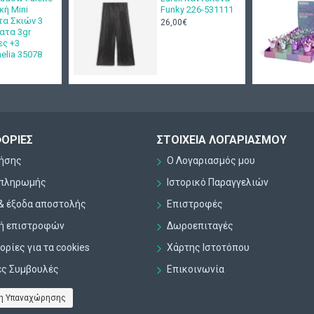
κή Mini
Funky 226-531111
τα Σκιών 3
26,00€
ατα 3gr
ες +3
nelia 35078
ΟΡΊΕΣ
ΣΤΟΙΧΕΊΑ ΛΟΓΑΡΙΑΣΜΟΎ
ρήσης
Ο Λογαριασμός μου
 πληρωμής
Ιστορικό Παραγγελιών
& έξοδα αποστολής
Επιστροφές
κή επιστροφών
Δωροεπιταγές
ρίες για τα cookies
Χάρτης Ιστοτόπου
ες Συμβουλές
Επικοινωνία
η Υπαναχώρησης