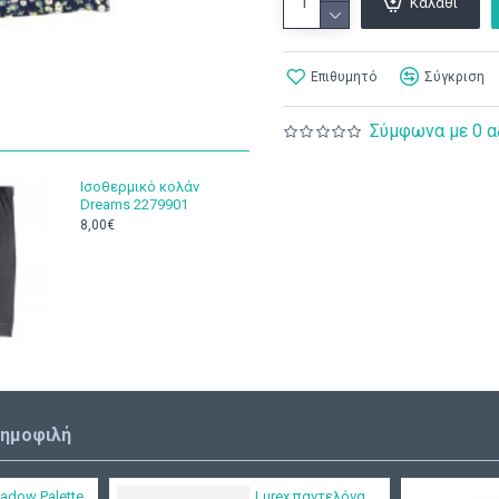
Καλάθι
Επιθυμητό
Σύγκριση
Σύμφωνα με 0 α
Ισοθερμικό κολάν
Dreams 2279901
8,00€
δημοφιλή
adow Palette
Lurex παντελόνα