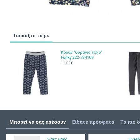
Ταιριάξτε το με
Κολάν "Ουράνιο τόξο"
Funky 222-734109
11,00€
Μπορεί να σας αρέσουν
Είδατε πρόσφατα
Τα πιο 
2 σετ μακό
Eyesh