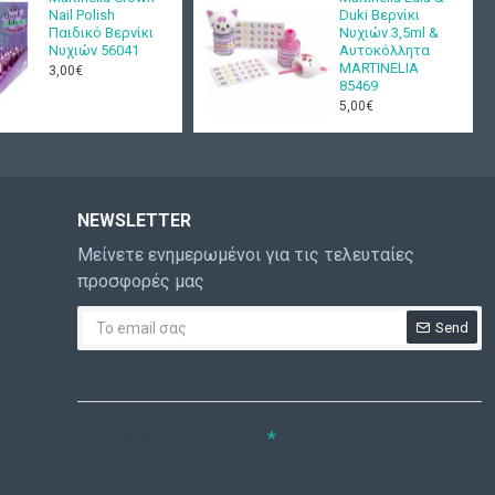
Nail Polish
Duki Βερνίκι
Παιδικό Βερνίκι
Νυχιών 3,5ml &
Νυχιών 56041
Αυτοκόλλητα
MARTINELIA
3,00€
85469
5,00€
NEWSLETTER
Μείνετε ενημερωμένοι για τις τελευταίες
προσφορές μας
Send
CAPTCHA
Συμπληρώστε την
ακόλουθη επαλήθευση
captcha