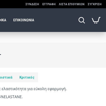
ΣΎΝΔΕΣΗ
ΕΓΓΡΑΦΉ
ΛΊΣΤΑ ΕΠΙΘΥΜΙΏΝ
ΣΎΓΚΡΙΣΗ
ΦΙΚΑ
ΕΠΙΚΟΙΝΩΝΙΑ
1
ριστικά
Κριτικές
ε ελαστικότητα για εύκολη εφαρμογή.
5%ELASTANE.