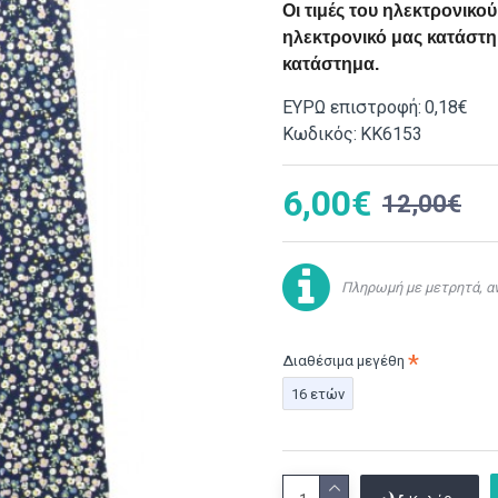
Οι τιμές του ηλεκτρονικ
ηλεκτρονικό μας κατάστημ
κατάστημα.
ΕΥΡΩ επιστροφή:
0,18€
Κωδικός:
ΚΚ6153
6,00€
12,00€
Πληρωμή με μετρητά, αν
Διαθέσιμα μεγέθη
16 ετών