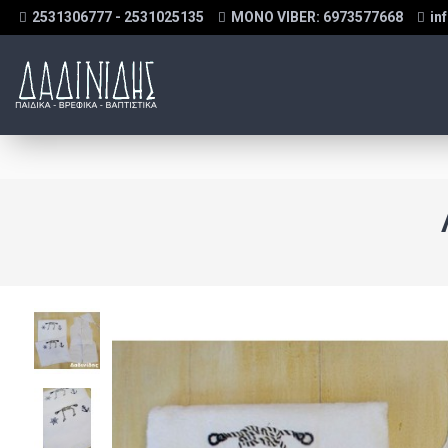
2531306777 - 2531025135
MONO VIBER: 6973577668
in