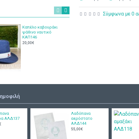
Σύμφωνα με 0 α
Καπέλο καβουράκι
Λινό κου
ψάθινο ναυτικό
αποθήκε
ΚΑΠ146
ΚΤ192
20,00€
18,00€
2
δημοφιλή
πανα
Λαδόπανα
ρα ΑΛΔ137
αερόστατο
ΑΛΔ144
€
55,00€