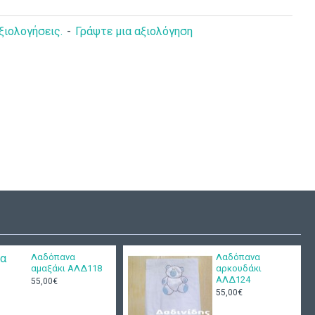
ξιολογήσεις.
-
Γράψτε μια αξιολόγηση
τί
Βαπτιστικό ρούχο
υσης άγκυρες
Μάκης Τσέλιος Α1642
49,00€
190,00€
5,00€
Λαδόπανα
Λαδόπανα
αμαξάκι ΑΛΔ118
αρκουδάκι
ΑΛΔ124
55,00€
55,00€