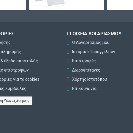
ΟΡΊΕΣ
ΣΤΟΙΧΕΊΑ ΛΟΓΑΡΙΑΣΜΟΎ
ρήσης
Ο Λογαριασμός μου
ι πληρωμής
Ιστορικό Παραγγελιών
 & έξοδα αποστολής
Επιστροφές
κή επιστροφών
Δωροεπιταγές
ορίες για τα cookies
Χάρτης Ιστοτόπου
ες Συμβουλές
Επικοινωνία
η Υπαναχώρησης