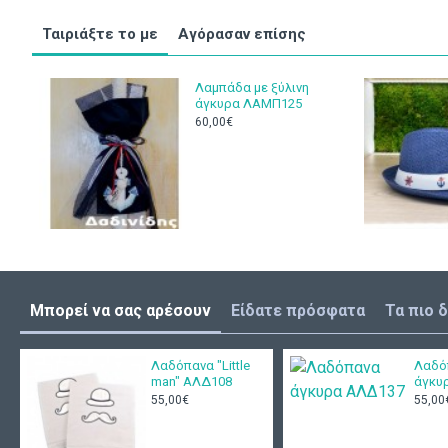
Ταιριάξτε το με
Αγόρασαν επίσης
Λαμπάδα με ξύλινη
άγκυρα ΛΑΜΠ125
60,00€
Μπορεί να σας αρέσουν
Είδατε πρόσφατα
Τα πιο 
Λαδόπανα "Little
Λαδό
man" ΑΛΔ108
άγκυ
55,00€
55,00