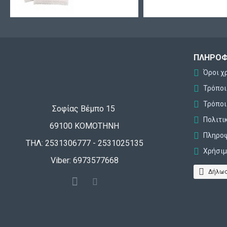
ΠΛΗΡΟΦ
Όροι χ
Τρόπο
Τρόποι
Σοφίας Βέμπο 15
Πολιτι
69100 ΚΟΜΟΤΗΝΗ
Πληροφ
ΤΗΛ: 2531306777 - 2531025135
Χρήσιμ
Viber: 6973577668
Δήλωσ