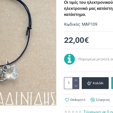
Οι τιμές του ηλεκτρονικ
ηλεκτρονικό μας κατάστημ
κατάστημα.
Κωδικός:
ΜΑΡ109
22,00€
Πληρωμή με μετρητά, αν
Καλάθι
Επιθυμητό
Σύγκριση
Σύμφωνα με 0 α