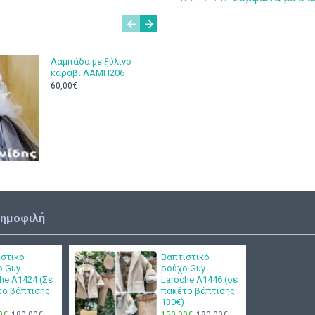
Λαμπάδα με ξύλινο
Βαπτιστ
καράβι ΛΑΜΠ206
Μάκης Τ
60,00€
150,00€
δημοφιλή
ιστικο
Βαπτιστικό
ο Guy
ρούχο Guy
he Α1424 (Σε
Laroche Α1446 (σε
το βάπτισης
πακέτο βάπτισης
130€)
0€
190,00€
150,00€
190,00€