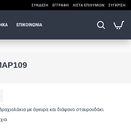
ΣΎΝΔΕΣΗ
ΕΓΓΡΑΦΉ
ΛΊΣΤΑ ΕΠΙΘΥΜΙΏΝ
ΣΎΓΚΡΙΣΗ
ΦΙΚΑ
ΕΠΙΚΟΙΝΩΝΙΑ
ΜΑΡ109
βραχιολάκια με άγκυρα και διάφανο σταυρουδάκι.
άχια