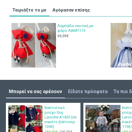
Ταιριάξτε το με
Αγόρασαν επίσης
Λαμπάδα ναυτική με
φάρο ΛΑΜΠ113
60,00€
Μπορεί να σας αρέσουν
Είδατε πρόσφατα
Τα πιο 
Βαπτιστικό
Βαπτ
ρούχο Guy
ρούχ
Laroche Α1420 (σε
Laroc
πακέτο βάπτισης
πακέ
130€)
115€)
150,00€
190,00€
150,0