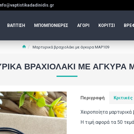
info@vaptistikadadinidis.gr
ΒΑΠΤΙΣΗ
ΜΠΟΜΠΟΝΙΕΡΕΣ
ΑΓΟΡΙ
ΚΟΡΙΤΣΙ
ΒΡΕ
Μαρτυρικά βραχιολάκι με άγκυρα ΜΑΡ109
ΡΙΚΆ ΒΡΑΧΙΟΛΆΚΙ ΜΕ ΆΓΚΥΡΑ 
Περιγραφή
Κριτικές
Χειροποίητα μαρτυρικά 
Η τιμή αφορά τα 50 τεμ