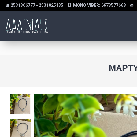
2531306777 - 2531025135
MONO VIBER: 6973577668
ΜΑΡΤΥ