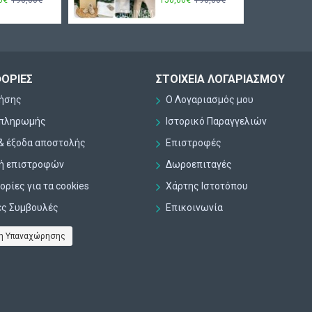
ΟΡΊΕΣ
ΣΤΟΙΧΕΊΑ ΛΟΓΑΡΙΑΣΜΟΎ
ρήσης
Ο Λογαριασμός μου
 πληρωμής
Ιστορικό Παραγγελιών
& έξοδα αποστολής
Επιστροφές
κή επιστροφών
Δωροεπιταγές
ρίες για τα cookies
Χάρτης Ιστοτόπου
ες Συμβουλές
Επικοινωνία
η Υπαναχώρησης