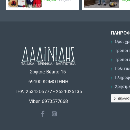
ΠΛΗΡΟΦ
Όροι χ
Τρόποι
Τρόποι 
Πολιτι
Σοφίας Βέμπο 15
Πληροφο
69100 ΚΟΜΟΤΗΝΗ
Χρήσιμ
ΤΗΛ: 2531306777 - 2531025135
Δήλωσ
Viber: 6973577668