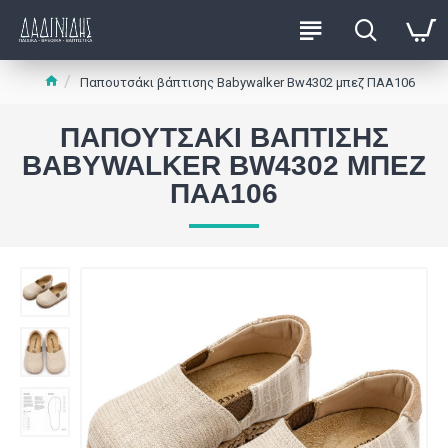
Παπουτσάκι βάπτισης Babywalker Bw4302 μπεζ ΠΑΑ106
ΠΑΠΟΥΤΣΆΚΙ ΒΆΠΤΙΣΗΣ
BABYWALKER BW4302 ΜΠΕΖ
ΠΑΑ106