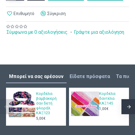
Επιθυμητό
Σύγκριση
Σύμφωνα με 0 αξιολογήσεις.
-
Γράψτε μια αξιολόγηση
Μπορεί να σας αρέσουν
Είδατε πρόσφατα
Τα πιο 
Κορδέλα
Κορδέλα
βαμβακερή
δαντέλα
σαν δετή
ΚΑΞ145
φλοράλ
1,00€
ΚΑΞ123
5,00€