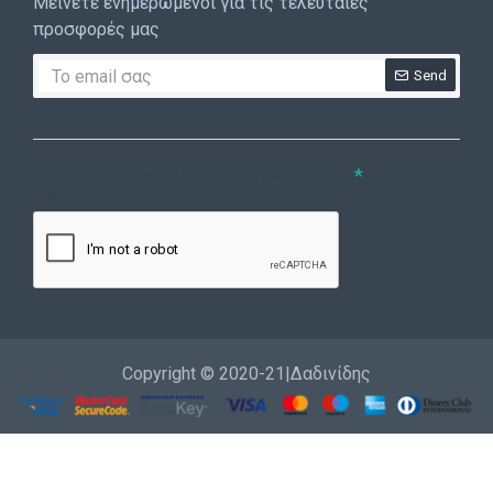
Μείνετε ενημερωμένοι για τις τελευταίες
προσφορές μας
Send
CAPTCHA
Συμπληρώστε την ακόλουθη επαλήθευση
captcha
Copyright © 2020-21|Δαδινίδης
Εγγραφή
Επικοινωνία
Καλέστε μας
Σύνδεση