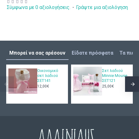
Σύμφωνα με 0 αξιολογήσεις.
-
Γράψτε μια αξιολόγηση
Μπορεί να σας αρέσουν
Είδατε πρόσφατα
Τα πιο 
Οικονομικό
Σετ λαδιού
σετ λαδιού
Minnie Mouse
ΣΕΤ141
ΣΕΤ121
12,00€
25,00€