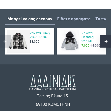
Μπορεί να σας αρέσουν
Είδατε πρόσφατα
Τα πιο 
Ζακέτα Funky
Ζακέτα
226-109104
Hashtag
227870
33,00€
7,00€
14,00€
Σοφίας Βέμπο 15
69100 ΚΟΜΟΤΗΝΗ