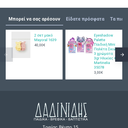
Μπορεί να σας αρέσουν
Είδατε πρόσφατα
Τα πιο 
2 σετ μακό
Eyeshadow
Mayoral 1639
Palette
Παιδική Mini
40,00€
Παλέτα Σκιών
3 χρώματα
3gr Ηλικίες +3
Martinelia
35078
3,00€
Σοφίας Βέμπο 15