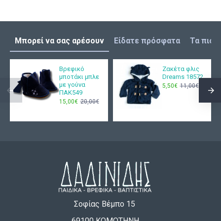
Μπορεί να σας αρέσουν
Είδατε πρόσφατα
Τα πιο 
Βρεφικό
Ζακέτα φλις
μποτάκι μπλε
Dreams 18572
με γούνα
5,50€
11,00€
ΠΑΚ549
15,00€
20,00€
Σοφίας Βέμπο 15
69100 ΚΟΜΟΤΗΝΗ