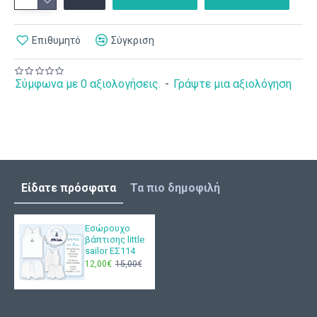
Επιθυμητό
Σύγκριση
Σύμφωνα με 0 αξιολογήσεις.
-
Γράψτε μια αξιολόγηση
Είδατε πρόσφατα
Τα πιο δημοφιλή
Εσώρουχο
βάπτισης little
sailor ΕΣ114
12,00€
15,00€