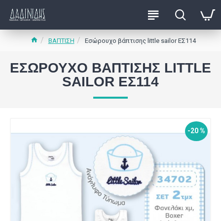
ΒΑΠΤΙΣΗ
Εσώρουχο βάπτισης little sailor ΕΣ114
ΕΣΏΡΟΥΧΟ ΒΆΠΤΙΣΗΣ LITTLE
SAILOR ΕΣ114
-20 %